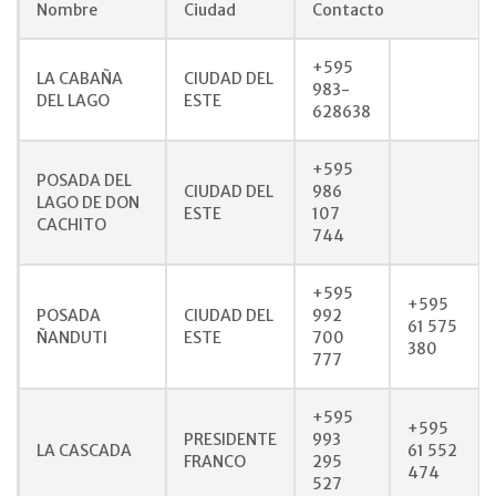
Nombre
Ciudad
Contacto
+595
LA CABAÑA
CIUDAD DEL
983-
DEL LAGO
ESTE
628638
+595
POSADA DEL
CIUDAD DEL
986
LAGO DE DON
ESTE
107
CACHITO
744
+595
+595
POSADA
CIUDAD DEL
992
61 575
ÑANDUTI
ESTE
700
380
777
+595
+595
PRESIDENTE
993
LA CASCADA
61 552
FRANCO
295
474
527