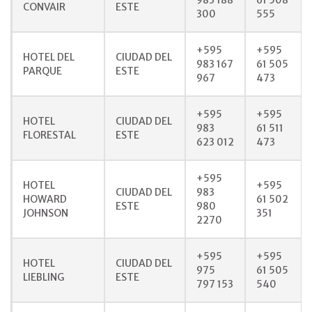
983 188
61 508
CONVAIR
ESTE
300
555
+595
+595
HOTEL DEL
CIUDAD DEL
983 167
61 505
PARQUE
ESTE
967
473
+595
+595
HOTEL
CIUDAD DEL
983
61 511
FLORESTAL
ESTE
623 012
473
+595
HOTEL
+595
CIUDAD DEL
983
HOWARD
61 502
ESTE
980
JOHNSON
351
2270
+595
+595
HOTEL
CIUDAD DEL
975
61 505
LIEBLING
ESTE
797 153
540