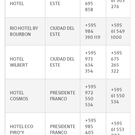
61 505
HOTEL
ESTE
695
276
858
+595
+595
RIO HOTEL BY
CIUDAD DEL
984
61 549
BOURBON
ESTE
390 119
1000
+595
+595
HOTEL
CIUDAD DEL
973
675
WILBERT
ESTE
634
265
354
322
+595
+595
HOTEL
PRESIDENTE
972
61 550
COSMOS
FRANCO
550
534
534
+595
+595
HOTEL ECO
PRESIDENTE
985
61 553
PIRO'Y
FRANCO
405