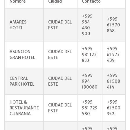
Nombre
Ciudad
Contacto
+595
+595
AMARES
CIUDAD DEL
984
61 570
HOTEL
ESTE
430
868
900
+595
+595
ASUNCION
CIUDAD DEL
981 122
61 573
GRAN HOTEL
ESTE
833
439
+595
+595
CENTRAL
CIUDAD DEL
994
61 508
PARK HOTEL
ESTE
190080
414
HOTEL &
+595
+595
CIUDAD DEL
RESTAURANTE
981 729
61 500
ESTE
GUARANIA
580
352
+595
+595